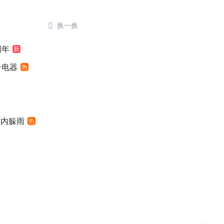

换一换
周年
新
台电器
热
入内躲雨
热