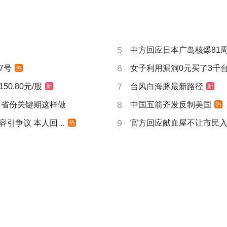
5
中方回应日本广岛核爆81
6
7号
女子利用漏洞0元买了3千
热
7
0.80元/股
台风白海豚最新路径
新
新
8
多省份关键期这样做
中国五箭齐发反制美国
热
9
引争议 本人回应
官方回应献血屋不让市民
热