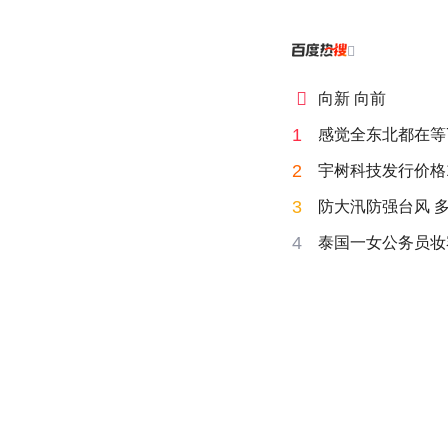


向新 向前
1
感觉全东北都在等
2
宇树科技发行价格15
3
防大汛防强台风 
4
泰国一女公务员妆容