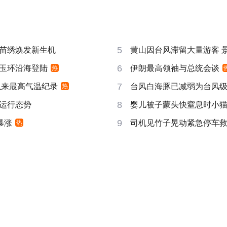
5
苗绣焕发新生机
黄山因台风滞留大量游客 
6
玉环沿海登陆
伊朗最高领袖与总统会谈
热
7
以来最高气温纪录
台风白海豚已减弱为台风
热
8
运行态势
婴儿被子蒙头快窒息时小
9
暴涨
司机见竹子晃动紧急停车
热