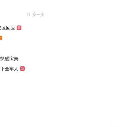

换一换
景区回应
新
热
级
猫扒醒宝妈
救下全车人
新