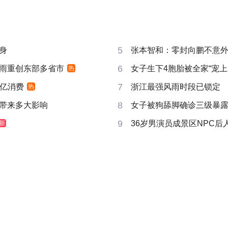
5
身
张本智和：零封向鹏不意
6
雨重创东部多省市
女子生下4胞胎被全家“宠上
热
7
6亿消费
浙江最强风雨时段已锁定
热
8
带来多大影响
女子被狗舔脚确诊三级暴露
9
36岁男演员成景区NPC后
新