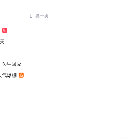

换一换
外
新
天”
 医生回应
人气爆棚
热