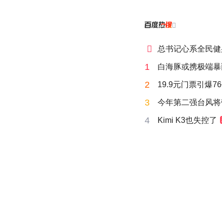


总书记心系全民健
1
白海豚或携极端暴
2
19.9元门票引爆7
3
今年第二强台风将
4
Kimi K3也失控了